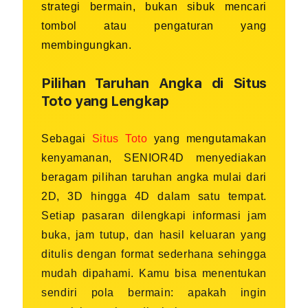
strategi bermain, bukan sibuk mencari
tombol atau pengaturan yang
membingungkan.
Pilihan Taruhan Angka di Situs
Toto yang Lengkap
Sebagai
Situs Toto
yang mengutamakan
kenyamanan, SENIOR4D menyediakan
beragam pilihan taruhan angka mulai dari
2D, 3D hingga 4D dalam satu tempat.
Setiap pasaran dilengkapi informasi jam
buka, jam tutup, dan hasil keluaran yang
ditulis dengan format sederhana sehingga
mudah dipahami. Kamu bisa menentukan
sendiri pola bermain: apakah ingin