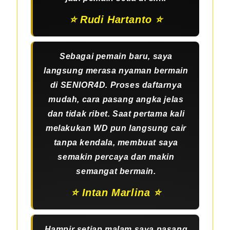
⭐️ Rudi Hartanto ⭐️
Sebagai pemain baru, saya
langsung merasa nyaman bermain
di SENIOR4D. Proses daftarnya
mudah, cara pasang angka jelas
dan tidak ribet. Saat pertama kali
melakukan WD pun langsung cair
tanpa kendala, membuat saya
semakin percaya dan makin
semangat bermain.
⭐️ Intan Marlina ⭐️
Hampir setiap malam saya pasang