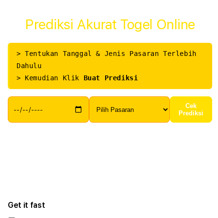
quantity
quant
for
for
Prediksi Akurat Togel Online
SENIOR4D
SEN
💎
💎
Link
Link
Alternatif
Alter
> Tentukan Tanggal & Jenis Pasaran Terlebih
Situs
Situs
Dahulu
Togel
Toge
> Kemudian Klik
Buat Prediksi
4D
4D
Resmi
Resm
&
&
Cek
Aman
Ama
Prediksi
Get it fast